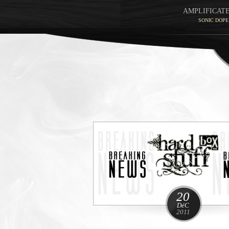
AMPLIFICAT
SONIC DOPE
20
DéC
2011